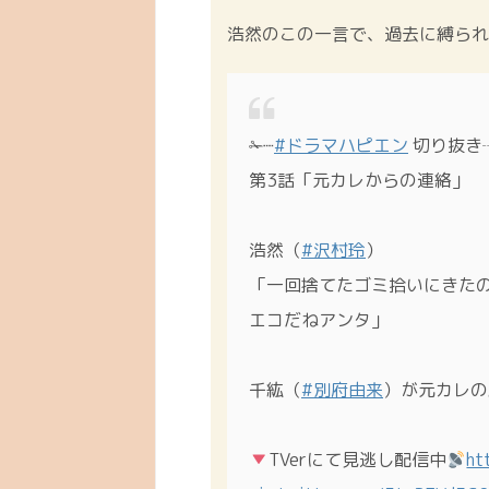
浩然のこの一言で、過去に縛られ
✁┈
#ドラマハピエン
切り抜き
第3話「元カレからの連絡」
浩然（
#沢村玲
）
「一回捨てたゴミ拾いにきた
エコだねアンタ」
千紘（
#別府由来
）が元カレの
TVerにて見逃し配信中
ht