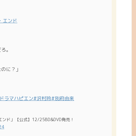
・エンド
」
だろ。
のに？」
#ドラマハピエン
#沢村玲
#別府由来
ンド」【公式】12/25BD&DVD発売！
24