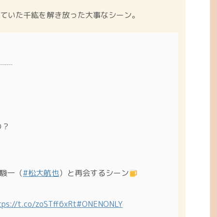
ていた千紘を解き放った大事なシーン。
┈┈
の？
駿一（
#松大航也
）と再会するシーン
tps://t.co/zoSTff6xRt
#ONENONLY