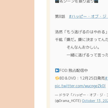
名シーンを振り返り
第8話
#ハッピー・オブ・ジ
浩然「もう逃げるのはやめる
千紘「嫌だ。嫌に決まってん
そんなんおかしい。
一緒に逃げるって言った
FOD:独占配信中
BD＆DVD：12月25日発売
pic.twitter.com/wucngeZk0l
— ドラマ「ハッピー・オブ・ジ・エ
(@Drama_HOTE)
October 13, 20