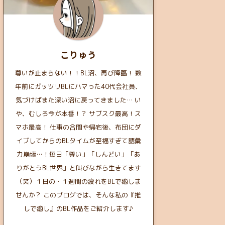
こりゅう
尊いが止まらない！！BL沼、再び降臨！ 数
年前にガッツリBLにハマった40代会社員、
気づけばまた深い沼に戻ってきました… い
や、むしろ今が本番！？ サブスク最高！ス
マホ最高！ 仕事の合間や帰宅後、布団にダ
イブしてからのBLタイムが至福すぎて語彙
力崩壊…！毎日「尊い」「しんどい」「あ
りがとうBL世界」と叫びながら生きてます
（笑）１日の・１週間の疲れをBLで癒しま
せんか？ このブログでは、そんな私の『推
しで癒し』のBL作品をご紹介します♪