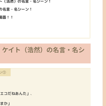
ト（浩然）の名言・名シーン！
の名言・名シーン！
場面！！
』ケイト（浩然）の名言・名シ
ン①
エコだねあんた」
、
まか」