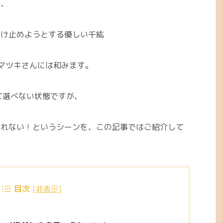
り、
受け止めようとする優しい千紘
マツキさんには和みます。
て選べない状態ですが、
見れない！というシーンを、この記事ではご紹介して
目次
[
非表示
]