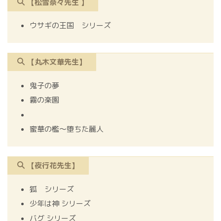
【松雪奈々先生 】
ウサギの王国 シリーズ
【丸木文華先生】
鬼子の夢
霧の楽園
蜜華の檻～堕ちた麗人
【夜行花先生】
狐 シリーズ
少年は神 シリーズ
バグ シリーズ