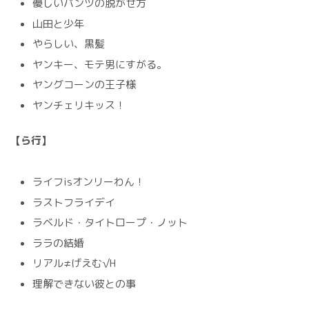
優しいパンツの脱がせ方
山田と少年
やらしい、黒髪
ヤンキー、モテ男にすがる。
ヤングコーンの王子様
ヤンチェリキッス！
【ら行】
ライフisオンリーわん！
ラストフライデイ
ラベルド・タイトロープ・ノット
ララの結婚
リアル≠げえむ√H
理解できない彼との事