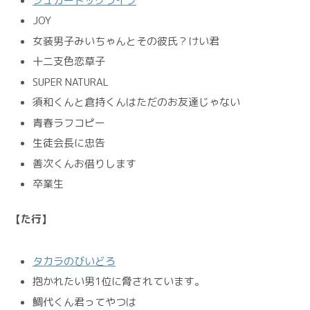
シュガードッグライフ
JOY
女装男子みいちゃんとその彼氏？けい君
十二支色恋草子
SUPER NATURAL
須和くんと倉持くんはただのお友達じゃない
青春ラフコピー
生徒会長に忠告
善次くんお借りします
卒業生
【た行】
タカラのびいどろ
抱かれたい男1位に脅されています。
鯛代くん君ってやつは