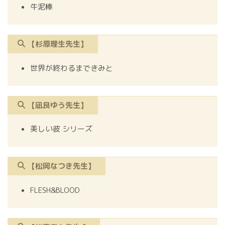
牛泥棒
【杉原理生先生】
世界が終わるまできみと
【凪良ゆう先生】
美しい彼 シリーズ
【松岡なつき先生】
FLESH&BLOOD