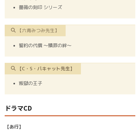
薔薇の刻印 シリーズ
【六青みつみ先生】
誓約の代償 ～贖罪の絆～
【C・S・パキャット先生】
叛獄の王子
ドラマCD
【あ行】