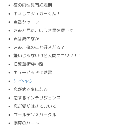
彼の両性具有妊娠期
キスしてシュガーくん！
君香シャーレ
きみと見た、ほうき星を探して
君は夏のなか
きみ、俺のこと好きだろ？！
嫌いじゃないけど人間てコワい！！
旧繁華街袋小路
キューピッドに落雷
ケイ×ヤク
恋が病で変になる
恋するインテリジェンス
恋だ愛だはさておいて
ゴールデンスパークル
誤算のハート