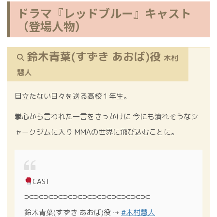
ドラマ『レッドブルー』キャスト
（登場人物）
鈴木青葉(すずき あおば)役
木村
慧人
目立たない日々を送る高校１年生。
拳心から言われた一言をきっかけに 今にも潰れそうなシ
ャークジムに入り MMAの世界に飛び込むことに。
CAST
⫘⫘⫘⫘⫘⫘⫘⫘⫘⫘⫘⫘⫘
鈴木青葉(すずき あおば)役 ⇢
#木村慧人