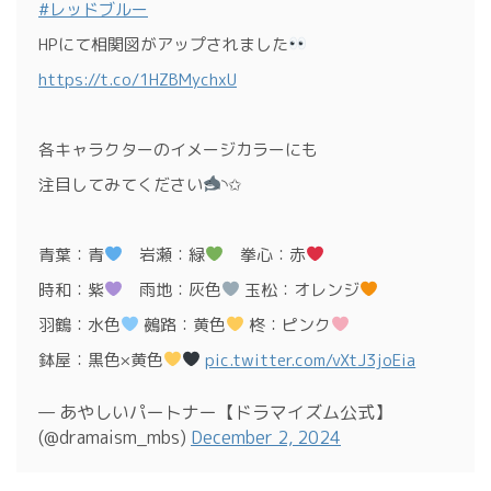
#レッドブルー
HPにて相関図がアップされました
https://t.co/1HZBMychxU
各キャラクターのイメージカラーにも
注目してみてください
◝✩
青葉：青
岩瀬：緑
拳心：赤
時和：紫
雨地：灰色
玉松：オレンジ
羽鶴：水色
鵺路：黄色
柊：ピンク
鉢屋：黒色×黄色
pic.twitter.com/vXtJ3joEia
— あやしいパートナー【ドラマイズム公式】
(@dramaism_mbs)
December 2, 2024