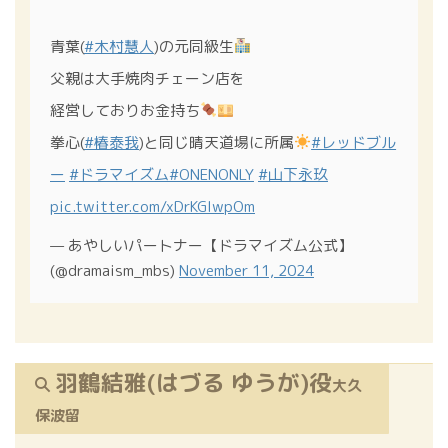
青葉(
#木村慧人
)の元同級生
父親は大手焼肉チェーン店を
経営しておりお金持ち
拳心(
#椿泰我
)と同じ晴天道場に所属
#レッドブル
ー
#ドラマイズム
#ONENONLY
#山下永玖
pic.twitter.com/xDrKGIwpOm
— あやしいパートナー【ドラマイズム公式】
(@dramaism_mbs)
November 11, 2024
羽鶴結雅(はづる ゆうが)役
大久
保波留