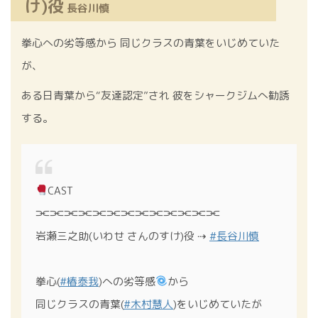
け)役
長谷川慎
拳心への劣等感から 同じクラスの青葉をいじめていた
が、
ある日青葉から“友達認定”され 彼をシャークジムへ勧誘
する。
CAST
⫘⫘⫘⫘⫘⫘⫘⫘⫘⫘⫘⫘⫘
岩瀬三之助(いわせ さんのすけ)役 ⇢
#長谷川慎
拳心(
#椿泰我
)への劣等感
から
同じクラスの青葉(
#木村慧人
)をいじめていたが