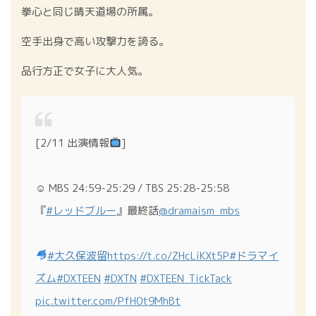
拳心と同じ晴天道場の所属。
空手出身で高い攻撃力を誇る。
品行方正で女子に大人気。
[2/11 出演情報
]
☺︎ MBS 24:59-25:29 / TBS 25:28-25:58
『
#レッドブルー
』最終話
@dramaism_mbs
#大久保波留
https://t.co/ZHcLiKXt5P
#ドラマイ
ズム
#DXTEEN
#DXTN
#DXTEEN_TickTack
pic.twitter.com/PfH0t9MhBt