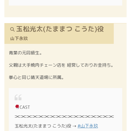
玉松光太(たままつ こうた)役
山下永玖
青葉の元同級生。
父親は大手焼肉チェーン店を 経営しておりお金持ち。
拳心と同じ晴天道場に所属。
CAST
⫘⫘⫘⫘⫘⫘⫘⫘⫘⫘⫘⫘⫘⫘⫘⫘⫘
玉松光太(たままつ こうた)役 ⇢
#山下永玖