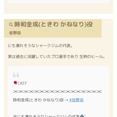
時和金成(ときわ かねなり)役
佐野岳
にも潰れそうなシャークジムの代表。
実は過去に活躍していたプロ選手であり 生粋のヒール。
CAST
⫘⫘⫘⫘⫘⫘⫘⫘⫘⫘⫘⫘⫘⫘⫘⫘⫘
時和金成(ときわ かねなり)役 ⇢
#佐野岳
今にも潰れそうなシャークジムの代表
˜˷