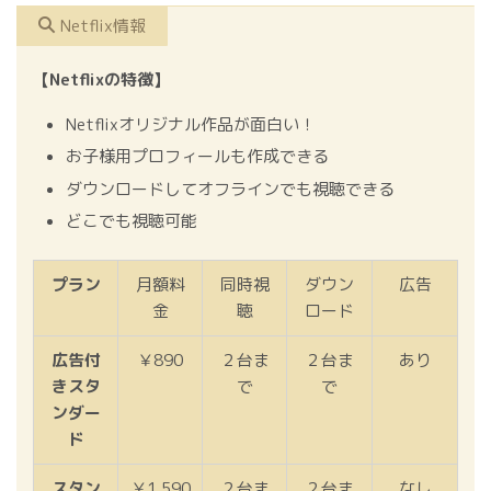
Netflix情報
【Netflixの特徴】
Netflixオリジナル作品が面白い！
お子様用プロフィールも作成できる
ダウンロードしてオフラインでも視聴できる
どこでも視聴可能
プラン
月額料
同時視
ダウン
広告
金
聴
ロード
広告付
￥890
２台ま
２台ま
あり
きスタ
で
で
ンダー
ド
スタン
￥1,590
２台ま
２台ま
なし