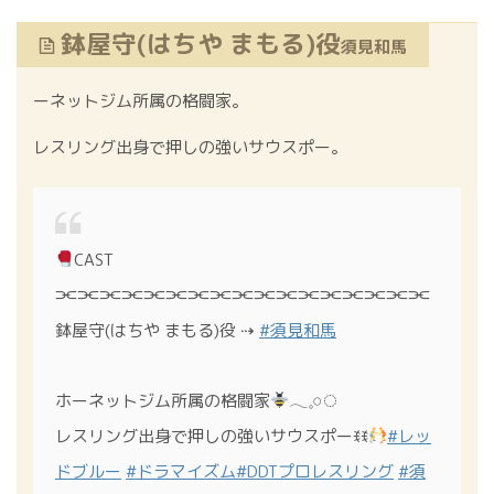
鉢屋守(はちや まもる)役
須見和馬
ーネットジム所属の格闘家。
レスリング出身で押しの強いサウスポー。
CAST
⫘⫘⫘⫘⫘⫘⫘⫘⫘⫘⫘⫘⫘⫘⫘⫘⫘
鉢屋守(はちや まもる)役 ⇢
#須見和馬
ホーネットジム所属の格闘家
𓂃𓈒𓏸◌
レスリング出身で押しの強いサウスポーꉂꉂ
#レッ
ドブルー
#ドラマイズム
#DDTプロレスリング
#須