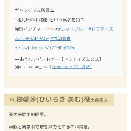
ギャングジム所属
“北九州の不沈艦”という異名を持つ
強烈パンチャー
҂
#レッドブルー
#ドラマイズ
ム
#THERAMPAGE
#武知海青
pic.twitter.com/g7TMPgRNYu
— あやしいパートナー【ドラマイズム公式】
(@dramaism_mbs)
November 11, 2024
柊愛矛(ひいらぎ あむ)役
大倉空人
医大受験生格闘家。
頭脳と観察眼で敵を無力化するのが得意。