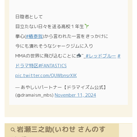
日陰者として
目立たない日々を送る高校１年生
拳心(
#椿泰我
)から言われた一言をきっかけに
今にも潰れそうなシャークジムに入り
MMAの世界に飛び込むことに
˜˷
#レッドブルー
#
ドラマ特区
#FANTASTICS
pic.twitter.com/QUWbnsrXlK
— あやしいパートナー【ドラマイズム公式】
(@dramaism_mbs)
November 11, 2024
岩瀬三之助(いわせ さんのす