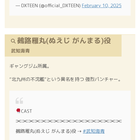
— DXTEEN (@official_DXTEEN)
February 10, 2025
鵺路雁丸(ぬえじ がんまる)役
武知海青
ギャングジム所属。
“北九州の不沈艦”という異名を持つ 強烈パンチャー。
CAST
⫘⫘⫘⫘⫘⫘⫘⫘⫘⫘⫘⫘⫘⫘⫘⫘⫘
鵺路雁丸(ぬえじ がんまる)役 ⇢
#武知海青