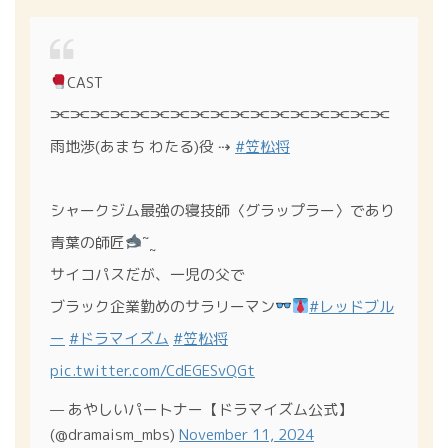
CAST
⫘⫘⫘⫘⫘⫘⫘⫘⫘⫘⫘⫘⫘⫘⫘⫘⫘
雨地渉(あまち わたる)役 ⇢
#笠松将
シャークジム最強の寝技師〈グラップラー〉であり
青葉の師匠
˜˷
サイコパスだが、一児の父で
ブラック企業勤めのサラリーマン
#レッドブル
ー
#ドラマイズム
#笠松将
pic.twitter.com/CdEGESvQGt
— あやしいパートナー【ドラマイズム公式】
(@dramaism_mbs)
November 11, 2024