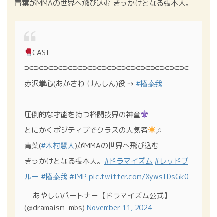
青葉がMMAの世界へ飛び込む きっかけとなる張本人。
CAST
⫘⫘⫘⫘⫘⫘⫘⫘⫘⫘⫘⫘⫘⫘⫘⫘⫘
赤沢拳心(あかさわ けんしん)役 ⇢
#椿泰我
圧倒的な才能を持つ格闘技界の神童
とにかくポジティブでクラスの人気者
𓈒𓏸
青葉(
#木村慧人
)がMMAの世界へ飛び込む
きっかけとなる張本人。
#ドラマイズム
#レッドブ
ルー
#椿泰我
#IMP
pic.twitter.com/XywsTDsGk0
— あやしいパートナー【ドラマイズム公式】
(@dramaism_mbs)
November 11, 2024