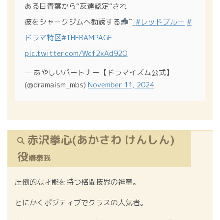
ある日青葉から“友達認定”され
彼をシャークジムへ勧誘する
˜˷
#レッドブルー
#
ドラマ特区
#THERAMPAGE
pic.twitter.com/Wcf2xAd92Q
— あやしいパートナー【ドラマイズム公式】
(@dramaism_mbs)
November 11, 2024
赤沢拳心(あかさわ けんしん)
役
椿泰我
圧倒的な才能を持つ格闘技界の神童。
とにかくポジティブでクラスの人気者。