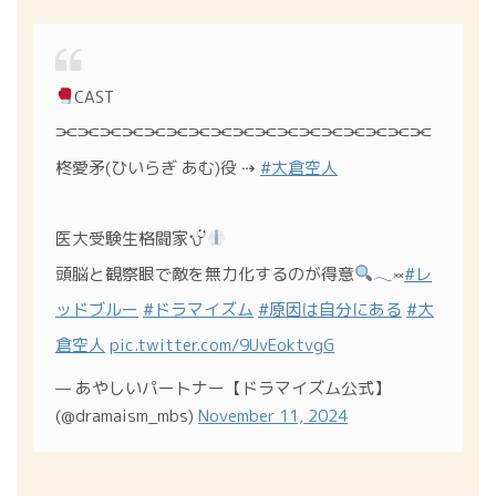
CAST
⫘⫘⫘⫘⫘⫘⫘⫘⫘⫘⫘⫘⫘⫘⫘⫘⫘
柊愛矛(ひいらぎ あむ)役 ⇢
#大倉空人
医大受験生格闘家
頭脳と観察眼で敵を無力化するのが得意
𓂃༞
#レ
ッドブルー
#ドラマイズム
#原因は自分にある
#大
倉空人
pic.twitter.com/9UvEoktvgG
— あやしいパートナー【ドラマイズム公式】
(@dramaism_mbs)
November 11, 2024