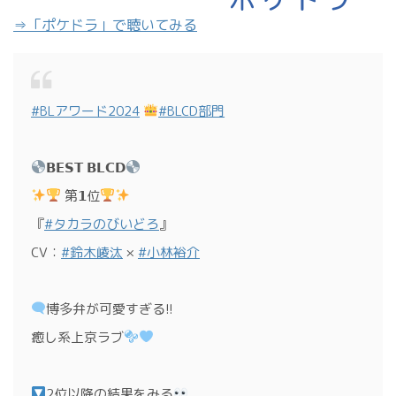
⇒「ポケドラ」で聴いてみる
#BLアワード2024
#BLCD部門
𝗕𝗘𝗦𝗧 𝗕𝗟𝗖𝗗
第𝟭位
『
#タカラのびいどろ
』
CV：
#鈴木崚汰
×
#小林裕介
博多弁が可愛すぎる!!
癒し系上京ラブ
2位以降の結果をみる