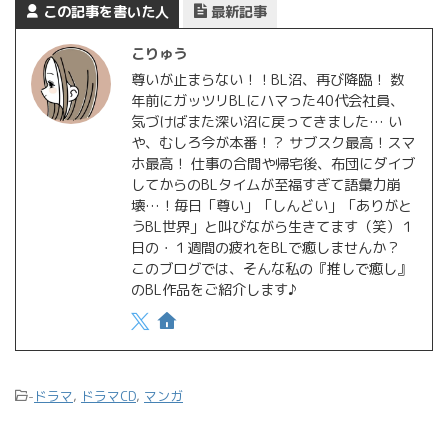
この記事を書いた人
最新記事
こりゅう
尊いが止まらない！！BL沼、再び降臨！ 数
年前にガッツリBLにハマった40代会社員、
気づけばまた深い沼に戻ってきました… い
や、むしろ今が本番！？ サブスク最高！スマ
ホ最高！ 仕事の合間や帰宅後、布団にダイブ
してからのBLタイムが至福すぎて語彙力崩
壊…！毎日「尊い」「しんどい」「ありがと
うBL世界」と叫びながら生きてます（笑）１
日の・１週間の疲れをBLで癒しませんか？
このブログでは、そんな私の『推しで癒し』
のBL作品をご紹介します♪
-
ドラマ
,
ドラマCD
,
マンガ