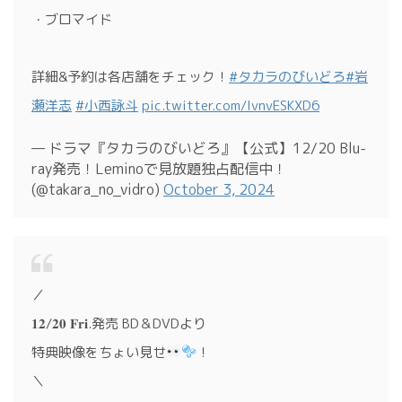
・ブロマイド
詳細&予約は各店舗をチェック！
#タカラのびいどろ
#岩
瀬洋志
#小西詠斗
pic.twitter.com/lvnvESKXD6
— ドラマ『タカラのびいどろ』【公式】12/20 Blu-
ray発売！Leminoで見放題独占配信中！
(@takara_no_vidro)
October 3, 2024
／
𝟏𝟐/𝟐𝟎 𝐅𝐫𝐢.発売 BD＆DVDより
特典映像をちょい見せ
！
＼