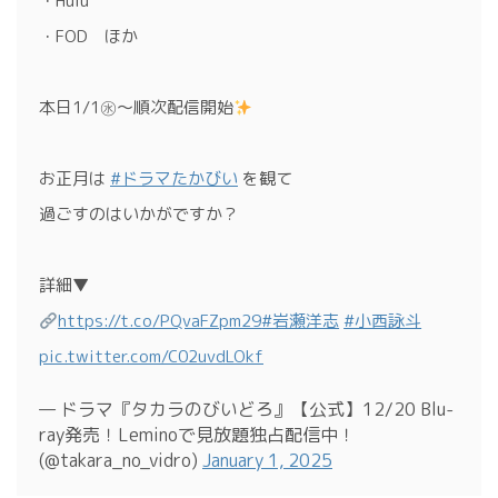
・Hulu
・FOD ほか
本日1/1㊌～順次配信開始
お正月は
#ドラマたかびい
を観て
過ごすのはいかがですか？
詳細▼
https://t.co/PQvaFZpm29
#岩瀬洋志
#小西詠斗
pic.twitter.com/C02uvdLOkf
— ドラマ『タカラのびいどろ』【公式】12/20 Blu-
ray発売！Leminoで見放題独占配信中！
(@takara_no_vidro)
January 1, 2025