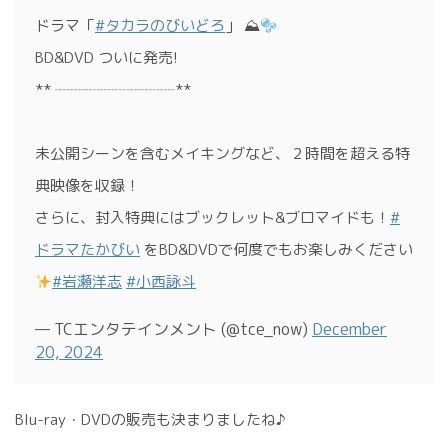
ドラマ「
#タカラのびいどろ
」 ⛰
BD&DVD ついに発売!
** ┈┈┈┈┈┈┈┈**
未公開シーンを含むメイキングなど、２時間を超える特
典映像を収録！
さらに、封入特典にはブックレット&ブロマイドも！
#
ドラマたかびい
をBD&DVDで何度でもお楽しみください
#岩瀬洋志
#小西詠斗
— TCエンタテインメント (@tce_now)
December
20, 2024
Blu-ray・DVDの販売も決まりましたね♪