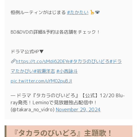
恒例ルーティンがはじまる
#たかたい
BD&DVDの詳細&予約は各店舗をチェック！
ドラマ公式HP▼
https://t.co/sMdi62DEYe
#タカラのびいどろ
#ドラ
マたかびい
#岩瀬洋志
#小西詠斗
pic.twitter.com/uYM02puBJI
— ドラマ『タカラのびいどろ』【公式】12/20 Blu-
ray発売！Leminoで見放題独占配信中！
(@takara_no_vidro)
November 29, 2024
『タカラのびいどろ』主題歌！