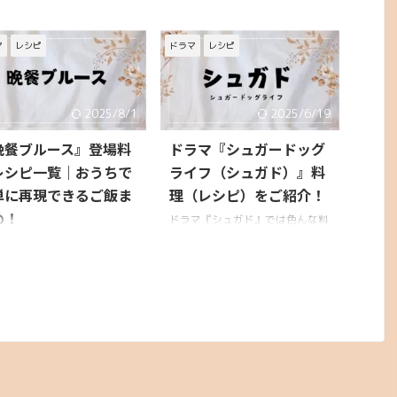
マ
レシピ
ドラマ
レシピ
2025/8/1
2025/6/19
晩餐ブルース』登場料
ドラマ『シュガードッグ
レシピ一覧｜おうちで
ライフ（シュガド）』料
単に再現できるご飯ま
理（レシピ）をご紹介！
め！
ドラマ『シュガド』では色んな料
理が出てきて、どれも美味しそう
25年1月に放送がスタートした
でお腹がすきませんか？ 料理を
マ『晩餐ブルース』。 これ
作る時に流れる音楽も、最高に合
ただの“食ドラマ”ではありま
っていてわくわくします♪ 天沢さ
。 疲れた夜、ひとりの食卓
んと唯純くんが、キッチンでイチ
つんと座っているとき──
ャイチャ・ほのぼの料理をするシ
かと食べるご飯って、こんな
ーンはとっても和みます♪ 天沢さ
心に効くんだ」と、ふと気づ
んの「美味しい」は本当に美味し
てくれるような、あたたかく
そうで食欲をそそりますよね！
しい物語です。 心も体もく