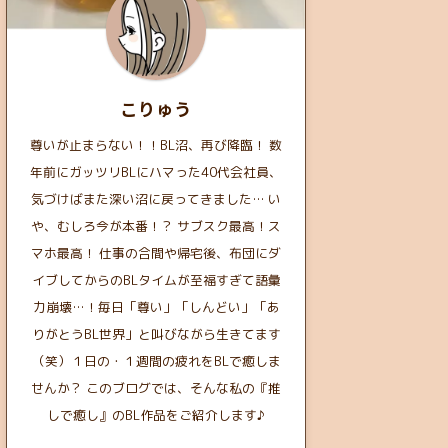
こりゅう
尊いが止まらない！！BL沼、再び降臨！ 数
年前にガッツリBLにハマった40代会社員、
気づけばまた深い沼に戻ってきました… い
や、むしろ今が本番！？ サブスク最高！ス
マホ最高！ 仕事の合間や帰宅後、布団にダ
イブしてからのBLタイムが至福すぎて語彙
力崩壊…！毎日「尊い」「しんどい」「あ
りがとうBL世界」と叫びながら生きてます
（笑）１日の・１週間の疲れをBLで癒しま
せんか？ このブログでは、そんな私の『推
しで癒し』のBL作品をご紹介します♪