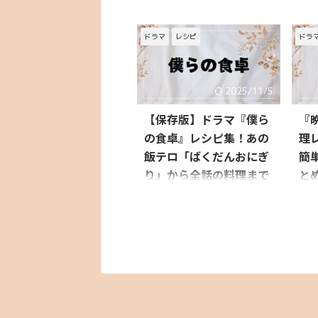
ドラマ
レシピ
ドラ
2025/11/5
【保存版】ドラマ『僕ら
『
の食卓』レシピ集！あの
理
飯テロ「ばくだんおにぎ
簡
り」から全話の料理まで
と
作り方を徹底解説！
20
ドラ
「優しい物語には、優しい料理が
は、
似合う」 ドラマのぬくもりをそ
せん
のままおうちで再現！ 手間暇か
にぽ
けた愛情たっぷりの家庭料理の
「誰
数々は、まるで画面から香りが漂
にも
ってくるようで、 優しい物語と
かせ
共に紡がれる、どこか懐かしくて
て優
温かな"食"の記憶に 画面から漂