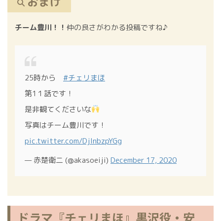
おまけ
チーム豊川！！
仲の良さがわかる投稿ですね♪
25時から
#チェリまほ
第1１話です！
是非観てくださいな
写真はチーム豊川です！
pic.twitter.com/DjInbzpYGg
— 赤楚衛二 (@akasoeiji)
December 17, 2020
ドラマ『チェリまほ』黒沢役・安