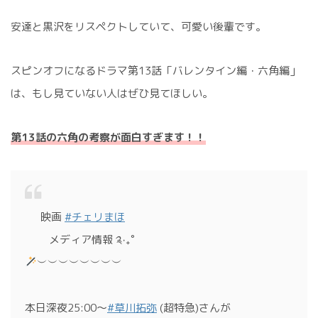
安達と黒沢をリスペクトしていて、可愛い後輩です。
スピンオフになるドラマ第13話「バレンタイン編・六角編」
は、もし見ていない人はぜひ見てほしい。
第13話の六角の考察が面白すぎます！！
⠀⠀映画
#チェリまほ
メディア情報 ༉‧₊˚
︶︶︶︶︶︶︶︶
本日深夜25:00～
#草川拓弥
(超特急)さんが