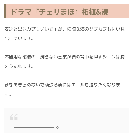
ドラマ『チェリまほ』柘植&湊
安達と黒沢カプもいいですが、柘植＆湊のサブカプもいい味
出しています。
不器用な柘植の、飾らない言葉が湊の背中を押すシーンは胸
をうたれます。
夢をあきらめないで頑張る湊にはエールを送りたくなりま
す。
⠀─────────ː✧