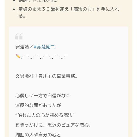
地味でさえない男。
童貞のまま３０歳を迎え「魔法の力」を手に入れ
る。
安達清／
#赤楚衛二
⋰ ⋱⋰ ⋱⋰ ⋱⋰ ⋱⋰
文具会社「豊川」の営業事務。
心優しい一方で自信がなく
消極的な面があったが
“触れた人の心が読める魔法”
をきっかけに、黒沢のピュアな恋心、
周囲の人や自分の心と