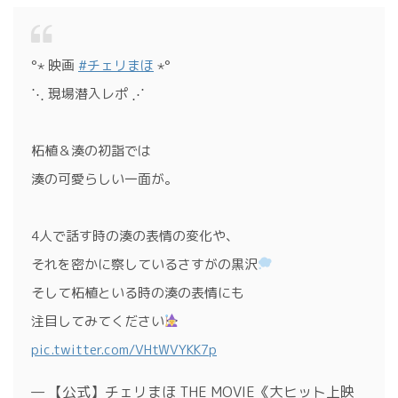
°⋆ 映画
#チェリまほ
⋆°
⋱ 現場潜入レポ ⋰
柘植＆湊の初詣では
湊の可愛らしい一面が。
4人で話す時の湊の表情の変化や、
それを密かに察しているさすがの黒沢
そして柘植といる時の湊の表情にも
注目してみてください
pic.twitter.com/VHtWVYKK7p
— 【公式】チェリまほ THE MOVIE《大ヒット上映