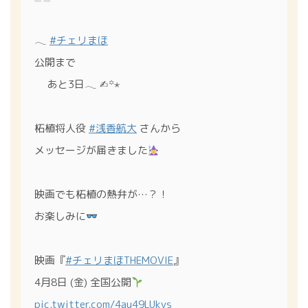
⠀
𓂃
#チェリまほ
公開まで
あと3日𓂃 ✍︎꙳⋆
柘植将人役
#浅香航大
さんから
メッセージが届きました
映画でも柘植の熱弁が…？！
お楽しみに
映画『
#チェリまほTHEMOVIE
』
4月8日 (金) 全国公開
pic.twitter.com/4au49LUkvs