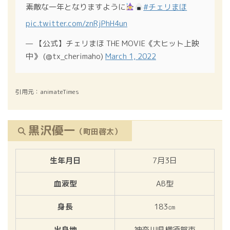
素敵な一年となりますように
#チェリまほ
pic.twitter.com/znRjPhH4un
— 【公式】チェリまほ THE MOVIE《大ヒット上映
中》 (@tx_cherimaho)
March 1, 2022
引用元：animateTimes
黒沢優一
（町田啓太）
生年月日
7月3日
血液型
AB型
身長
183㎝
出身地
神奈川県横須賀市