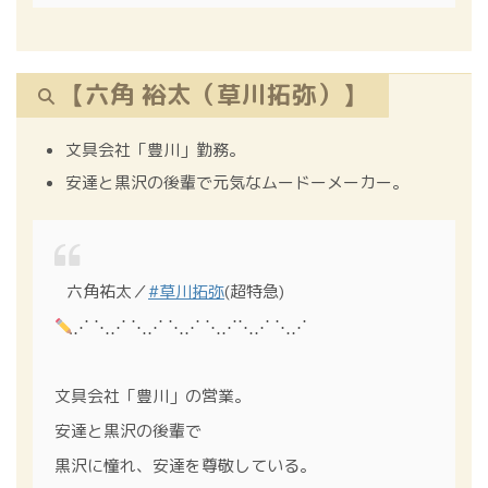
【六角 裕太（草川拓弥）】
文具会社「豊川」勤務。
安達と黒沢の後輩で元気なムードーメーカー。
⠀六角祐太／
#草川拓弥
(超特急)
⋰ ⋱⋰ ⋱⋰ ⋱⋰ ⋱⋰⋱⋰ ⋱⋰
文具会社「豊川」の営業。
安達と黒沢の後輩で
黒沢に憧れ、安達を尊敬している。