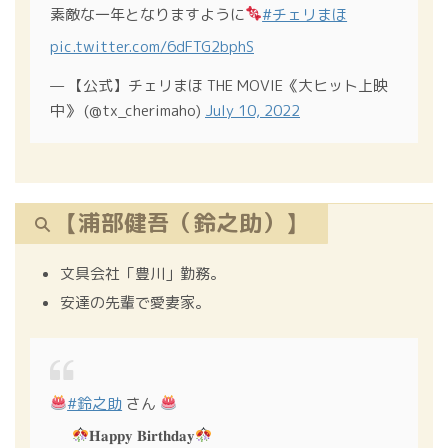
素敵な一年となりますように
#チェリまほ
pic.twitter.com/6dFTG2bphS
— 【公式】チェリまほ THE MOVIE《大ヒット上映
中》 (@tx_cherimaho)
July 10, 2022
【浦部健吾（鈴之助）】
文具会社「豊川」勤務。
安達の先輩で愛妻家。
#鈴之助
さん
⠀⠀
𝐇𝐚𝐩𝐩𝐲 𝐁𝐢𝐫𝐭𝐡𝐝𝐚𝐲