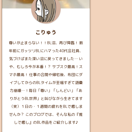
こりゅう
尊いが止まらない！！BL沼、再び降臨！ 数
年前にガッツリBLにハマった40代会社員、
気づけばまた深い沼に戻ってきました… い
や、むしろ今が本番！？ サブスク最高！ス
マホ最高！ 仕事の合間や帰宅後、布団にダ
イブしてからのBLタイムが至福すぎて語彙
力崩壊…！毎日「尊い」「しんどい」「あ
りがとうBL世界」と叫びながら生きてます
（笑）１日の・１週間の疲れをBLで癒しま
せんか？ このブログでは、そんな私の『推
しで癒し』のBL作品をご紹介します♪