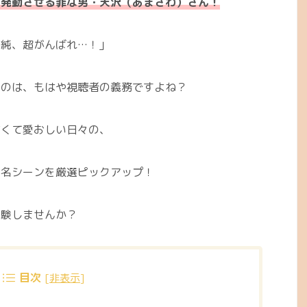
を発動させる罪な男・天沢（あまさわ）さん！
唯純、超がんばれ…！」
うのは、もはや視聴者の義務ですよね？
甘くて愛おしい日々の、
＆名シーンを厳選ピックアップ！
体験しませんか？
目次
[
非表示
]