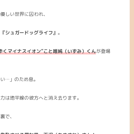
く優しい世界に囚われ、
マ
『シュガードッグライフ』
。
歩くマイナスイオン”こと唯純（いずみ）くん
が登場
愛い…」のため息。
彙力は地平線の彼方へと消え去ります。
の裏で、