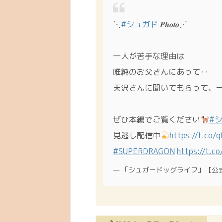
⋱
#シュガド
𝑷𝒉𝒐𝒕𝒐⋰
一人が苦手な理由は
唯純のお父さんにあって‥
天沢さんに聞いてもらって、
ぜひ本編でご覧ください
#
見逃し配信中
https://t.co/
#SUPERDRAGON
https://t.
— 「シュガードッグライフ」【公式】 (