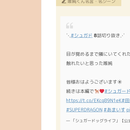
唯純くん名言・名シーン
⋱
#シュガド
𝟴話切り抜き⋰
目が覚めるまで隣にいてくれ
触れたいと思った唯純
皆様おはようございます☀
続きは本編で
#シュガー
https://t.co/EKcq89N1eK
#
#SUPERDRAGON
#あまいす
p
— 「シュガードッグライフ」【公式】 (