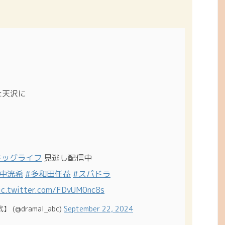
た天沢に
ドッグライフ
見逃し配信中
田中洸希
#多和田任益
#スパドラ
ic.twitter.com/FDvUM0nc8s
@dramal_abc)
September 22, 2024