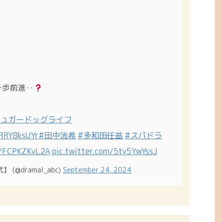
一歩前進‥
シュガードッグライフ
qRRY8ksUYr
#田中洸希
#多和田任益
#スパドラ
co/FCPKZKvL2A
pic.twitter.com/5ty5YwYssJ
@dramal_abc)
September 24, 2024